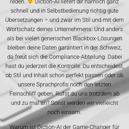
reden.
Diction-AI liefert dir nämlich ganz
schnell und in Selbstbedienung richtig gute
Übersetzungen – und zwar im Stil und mit dem
Wortschatz deines Unternehmens. Und anders
als bei vielen generischen Blackbox-Lösungen
bleiben deine Daten garantiert in der Schweiz,
da freut sich die Compliance-Abteilung. Dabei
hast du jederzeit die Kontrolle: Du entscheidest,
ob Stil und Inhalt schon perfekt passen oder ob
unsere Sprachprofis noch den letzten
Feinschliff geben. Rufst du uns trotzdem ab
und zu mal an? Sonst werden wir vielleicht
noch einsam.
Warum ist Diction-AI der Game-Changer für