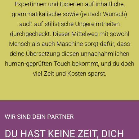
Expertinnen und Experten auf inhaltliche,
grammatikalische sowie (je nach Wunsch)
auch auf stilistische Ungereimtheiten
durchgecheckt. Dieser Mittelweg mit sowohl
Mensch als auch Maschine sorgt dafür, dass
deine Übersetzung diesen unnachahmlichen
human-geprüften Touch bekommt, und du doch
viel Zeit und Kosten sparst.
WIR SIND DEIN PARTNER
DU HAST KEINE ZEIT, DICH